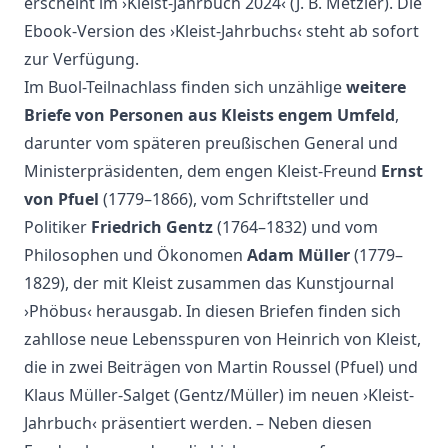
erscheint im ›Kleist-Jahrbuch 2024‹ (J. B. Metzler). Die
Ebook-Version des ›Kleist-Jahrbuchs‹ steht ab sofort
zur Verfügung.
Im Buol-Teilnachlass finden sich unzählige
weitere
Briefe von Personen aus Kleists engem Umfeld
,
darunter vom späteren preußischen General und
Ministerpräsidenten, dem engen Kleist-Freund
Ernst
von Pfuel
(1779–1866), vom Schriftsteller und
Politiker
Friedrich Gentz
(1764–1832) und vom
Philosophen und Ökonomen
Adam Müller
(1779–
1829), der mit Kleist zusammen das Kunstjournal
›Phöbus‹ herausgab. In diesen Briefen finden sich
zahllose neue Lebensspuren von Heinrich von Kleist,
die in zwei Beiträgen von Martin Roussel (Pfuel) und
Klaus Müller-Salget (Gentz/Müller) im neuen ›Kleist-
Jahrbuch‹ präsentiert werden. – Neben diesen