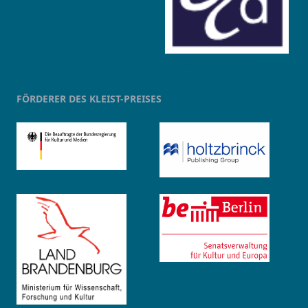
kleist-digital.de
FÖRDERER DES KLEIST-PREISES