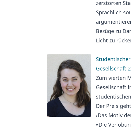
zerstörten Sta
Sprachlich sou
argumentierend
Bezüge zu Dan
Licht zu rück
Studentischer 
Gesellschaft 
Zum vierten Ma
Gesellschaft i
studentischen
Der Preis geh
›Das Motiv der
»Die Verlobun