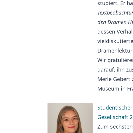
studiert. Er h
Textbeobachtun
den Dramen Hei
dessen Verhäl
vieldiskutier
Dramenlektüre
Wir gratulier
darauf, ihn z
Merle Gebert 
Museum in Fra
Studentischer 
Gesellschaft 
Zum sechsten 