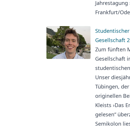
Jahrestagung 
Frankfurt/Ode
Studentischer 
Gesellschaft 2
Zum fünften Ma
Gesellschaft i
studentischen
Unser diesjäh
Tübingen, der
originellen Be
Kleists ›Das E
gelesen“ über
Semikolon lies