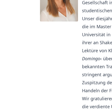
Gesellschaft i
studentischen
Unser diesjäh
die im Master
Universität i
ihrer an Shak
Lektüre von Kl
Domingo
‹ übe
bekannten Tra
stringent arg
Zuspitzung de
Handeln der F
Wir gratuliere
die verdiente